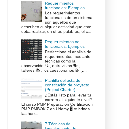
Requerimientos
funcionales: Ejemplos
Los requerimientos
funcionales de un sistema,
son aquellos que
describen cualquier actividad que este
deba realizar, en otras palabras, el c...
Requerimientos no
funcionales: Ejemplos
Perfecciona el análisis de
requerimientos mediante
técnicas como la
observación 🔍 , entrevistas 🗣️ ,
talleres 📚 , los cuestionarios 📝 y...
Plantilla del acta de
constitución de proyecto
(Project Charter)
¿Estás listo para llevar tu
carrera al siguiente nivel?
El curso PMP Preparación Certificación
PMP PMBOK 7 en Udemy 🖥️ te brinda
las herr...
7 Técnicas de
levantamiento de