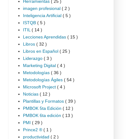
Herramientas
( 25 )
imagen profesional
( 2 )
Inteligencia Artificial
( 5 )
ISTQB
( 5 )
ITIL
( 14 )
Lecciones Aprendidas
( 15 )
Libros
( 32 )
Libros en Español
( 25 )
Liderazgo
( 3 )
Marketing Digital
( 4 )
Metodologías
( 36 )
Metodologías Ágiles
( 54 )
Microsoft Project
( 4 )
Noticias
( 12 )
Plantillas y Formatos
( 39 )
PMBOK 5ta Edición
( 12 )
PMBOK 6ta edición
( 13 )
PMI
( 29 )
Prince2 ®
( 1 )
productividad
( 2 )