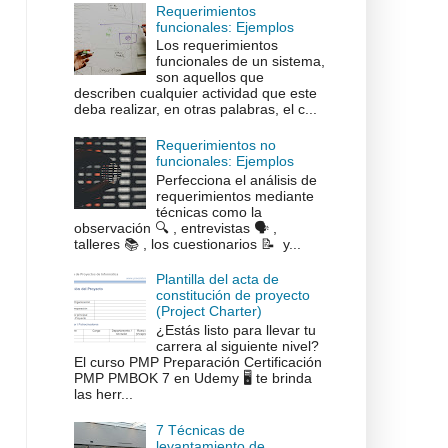
Requerimientos
funcionales: Ejemplos
Los requerimientos
funcionales de un sistema,
son aquellos que
describen cualquier actividad que este
deba realizar, en otras palabras, el c...
Requerimientos no
funcionales: Ejemplos
Perfecciona el análisis de
requerimientos mediante
técnicas como la
observación 🔍 , entrevistas 🗣️ ,
talleres 📚 , los cuestionarios 📝 y...
Plantilla del acta de
constitución de proyecto
(Project Charter)
¿Estás listo para llevar tu
carrera al siguiente nivel?
El curso PMP Preparación Certificación
PMP PMBOK 7 en Udemy 🖥️ te brinda
las herr...
7 Técnicas de
levantamiento de