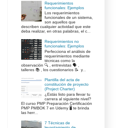
Requerimientos
funcionales: Ejemplos
Los requerimientos
funcionales de un sistema,
son aquellos que
describen cualquier actividad que este
deba realizar, en otras palabras, el c...
Requerimientos no
funcionales: Ejemplos
Perfecciona el análisis de
requerimientos mediante
técnicas como la
observación 🔍 , entrevistas 🗣️ ,
talleres 📚 , los cuestionarios 📝 y...
Plantilla del acta de
constitución de proyecto
(Project Charter)
¿Estás listo para llevar tu
carrera al siguiente nivel?
El curso PMP Preparación Certificación
PMP PMBOK 7 en Udemy 🖥️ te brinda
las herr...
7 Técnicas de
levantamiento de