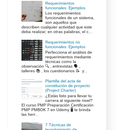
Requerimientos
funcionales: Ejemplos
Los requerimientos
funcionales de un sistema,
son aquellos que
describen cualquier actividad que este
deba realizar, en otras palabras, el c...
Requerimientos no
funcionales: Ejemplos
Perfecciona el análisis de
requerimientos mediante
técnicas como la
observación 🔍 , entrevistas 🗣️ ,
talleres 📚 , los cuestionarios 📝 y...
Plantilla del acta de
constitución de proyecto
(Project Charter)
¿Estás listo para llevar tu
carrera al siguiente nivel?
El curso PMP Preparación Certificación
PMP PMBOK 7 en Udemy 🖥️ te brinda
las herr...
7 Técnicas de
levantamiento de