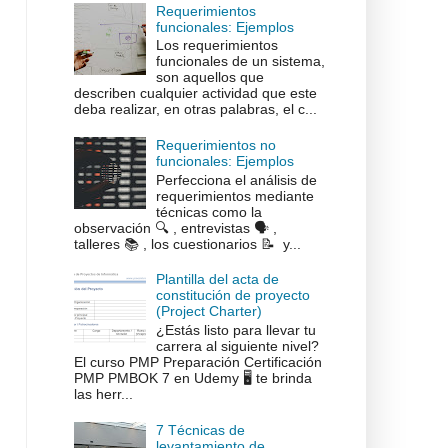
Requerimientos
funcionales: Ejemplos
Los requerimientos
funcionales de un sistema,
son aquellos que
describen cualquier actividad que este
deba realizar, en otras palabras, el c...
Requerimientos no
funcionales: Ejemplos
Perfecciona el análisis de
requerimientos mediante
técnicas como la
observación 🔍 , entrevistas 🗣️ ,
talleres 📚 , los cuestionarios 📝 y...
Plantilla del acta de
constitución de proyecto
(Project Charter)
¿Estás listo para llevar tu
carrera al siguiente nivel?
El curso PMP Preparación Certificación
PMP PMBOK 7 en Udemy 🖥️ te brinda
las herr...
7 Técnicas de
levantamiento de