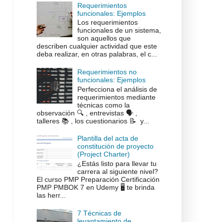
Requerimientos
funcionales: Ejemplos
Los requerimientos
funcionales de un sistema,
son aquellos que
describen cualquier actividad que este
deba realizar, en otras palabras, el c...
Requerimientos no
funcionales: Ejemplos
Perfecciona el análisis de
requerimientos mediante
técnicas como la
observación 🔍 , entrevistas 🗣️ ,
talleres 📚 , los cuestionarios 📝 y...
Plantilla del acta de
constitución de proyecto
(Project Charter)
¿Estás listo para llevar tu
carrera al siguiente nivel?
El curso PMP Preparación Certificación
PMP PMBOK 7 en Udemy 🖥️ te brinda
las herr...
7 Técnicas de
levantamiento de