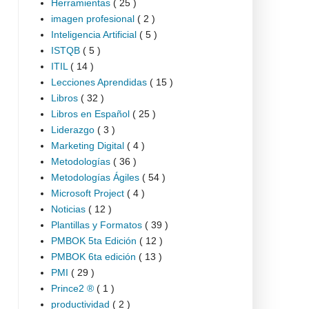
Herramientas
( 25 )
imagen profesional
( 2 )
Inteligencia Artificial
( 5 )
ISTQB
( 5 )
ITIL
( 14 )
Lecciones Aprendidas
( 15 )
Libros
( 32 )
Libros en Español
( 25 )
Liderazgo
( 3 )
Marketing Digital
( 4 )
Metodologías
( 36 )
Metodologías Ágiles
( 54 )
Microsoft Project
( 4 )
Noticias
( 12 )
Plantillas y Formatos
( 39 )
PMBOK 5ta Edición
( 12 )
PMBOK 6ta edición
( 13 )
PMI
( 29 )
Prince2 ®
( 1 )
productividad
( 2 )