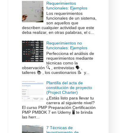
Requerimientos
funcionales: Ejemplos
Los requerimientos
funcionales de un sistema,
son aquellos que
describen cualquier actividad que este
deba realizar, en otras palabras, el c...
Requerimientos no
funcionales: Ejemplos
Perfecciona el análisis de
requerimientos mediante
técnicas como la
observación 🔍 , entrevistas 🗣️ ,
talleres 📚 , los cuestionarios 📝 y...
Plantilla del acta de
constitución de proyecto
(Project Charter)
¿Estás listo para llevar tu
carrera al siguiente nivel?
El curso PMP Preparación Certificación
PMP PMBOK 7 en Udemy 🖥️ te brinda
las herr...
7 Técnicas de
levantamiento de