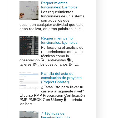
Requerimientos
funcionales: Ejemplos
Los requerimientos
funcionales de un sistema,
son aquellos que
describen cualquier actividad que este
deba realizar, en otras palabras, el c...
Requerimientos no
funcionales: Ejemplos
Perfecciona el análisis de
requerimientos mediante
técnicas como la
observación 🔍 , entrevistas 🗣️ ,
talleres 📚 , los cuestionarios 📝 y...
Plantilla del acta de
constitución de proyecto
(Project Charter)
¿Estás listo para llevar tu
carrera al siguiente nivel?
El curso PMP Preparación Certificación
PMP PMBOK 7 en Udemy 🖥️ te brinda
las herr...
7 Técnicas de
levantamiento de