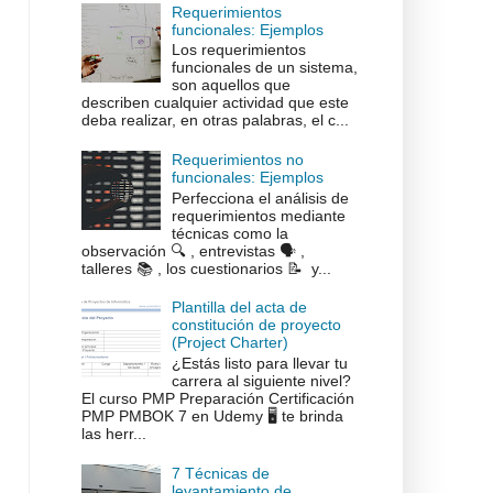
Requerimientos
funcionales: Ejemplos
Los requerimientos
funcionales de un sistema,
son aquellos que
describen cualquier actividad que este
deba realizar, en otras palabras, el c...
Requerimientos no
funcionales: Ejemplos
Perfecciona el análisis de
requerimientos mediante
técnicas como la
observación 🔍 , entrevistas 🗣️ ,
talleres 📚 , los cuestionarios 📝 y...
Plantilla del acta de
constitución de proyecto
(Project Charter)
¿Estás listo para llevar tu
carrera al siguiente nivel?
El curso PMP Preparación Certificación
PMP PMBOK 7 en Udemy 🖥️ te brinda
las herr...
7 Técnicas de
levantamiento de