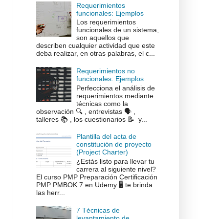
Requerimientos
funcionales: Ejemplos
Los requerimientos
funcionales de un sistema,
son aquellos que
describen cualquier actividad que este
deba realizar, en otras palabras, el c...
Requerimientos no
funcionales: Ejemplos
Perfecciona el análisis de
requerimientos mediante
técnicas como la
observación 🔍 , entrevistas 🗣️ ,
talleres 📚 , los cuestionarios 📝 y...
Plantilla del acta de
constitución de proyecto
(Project Charter)
¿Estás listo para llevar tu
carrera al siguiente nivel?
El curso PMP Preparación Certificación
PMP PMBOK 7 en Udemy 🖥️ te brinda
las herr...
7 Técnicas de
levantamiento de