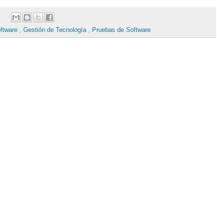
oftware
,
Gestión de Tecnología
,
Pruebas de Software