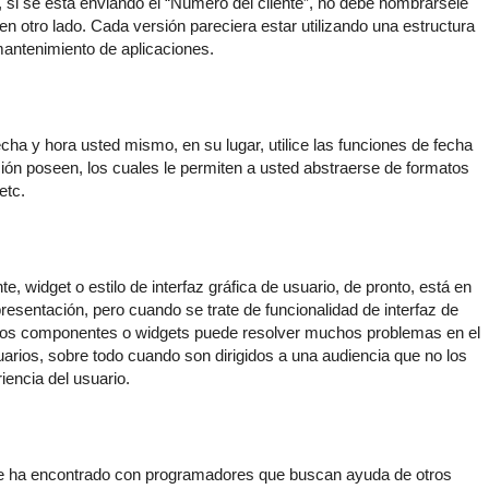
 si se está enviando el “Número del cliente”, no debe nombrársele
 en otro lado. Cada versión pareciera estar utilizando una estructura
 mantenimiento de aplicaciones.
cha y hora usted mismo, en su lugar, utilice las funciones de fecha
ión poseen, los cuales le permiten a usted abstraerse de formatos
etc.
widget o estilo de interfaz gráfica de usuario, de pronto, está en
presentación, pero cuando se trate de funcionalidad de interfaz de
stos componentes o widgets puede resolver muchos problemas en el
uarios, sobre todo cuando son dirigidos a una audiencia que no los
iencia del usuario.
se ha encontrado con programadores que buscan ayuda de otros