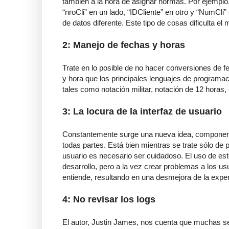
también a la hora de asignar normas. Por ejemplo,
“nroCli” en un lado, “IDCliente” en otro y “NumCli”
de datos diferente. Este tipo de cosas dificulta el
2: Manejo de fechas y horas
Trate en lo posible de no hacer conversiones de fe
y hora que los principales lenguajes de programac
tales como notación militar, notación de 12 horas, 
3: La locura de la interfaz de usuario
Constantemente surge una nueva idea, componente, 
todas partes. Está bien mientras se trate sólo de 
usuario es necesario ser cuidadoso. El uso de e
desarrollo, pero a la vez crear problemas a los us
entiende, resultando en una desmejora de la exper
4: No revisar los logs
El autor, Justin James, nos cuenta que muchas 