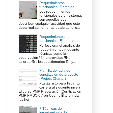
Requerimientos
funcionales: Ejemplos
Los requerimientos
funcionales de un sistema,
son aquellos que
describen cualquier actividad que este
deba realizar, en otras palabras, el c...
Requerimientos no
funcionales: Ejemplos
Perfecciona el análisis de
requerimientos mediante
técnicas como la
observación 🔍 , entrevistas 🗣️ ,
talleres 📚 , los cuestionarios 📝 y...
Plantilla del acta de
constitución de proyecto
(Project Charter)
¿Estás listo para llevar tu
carrera al siguiente nivel?
El curso PMP Preparación Certificación
PMP PMBOK 7 en Udemy 🖥️ te brinda
las herr...
7 Técnicas de
levantamiento de